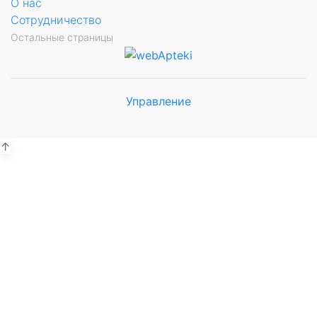
О нас
Сотрудничество
Остальные страницы
Управление
Мы будем
показывать аптеки для вашего
города
↑
Выбор отделения для
получения заказа
Рынок Универсам