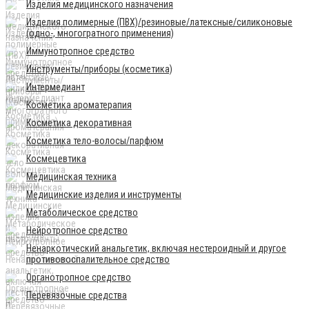
Изделия медицинского назначения
Изделия полимерные (ПВХ)/резиновые/латексные/силиконовые
(одно-, многогратного применения)
Иммунотропное средство
Инструменты/приборы (косметика)
Интермедиант
Косметика ароматерапия
Косметика декоративная
Косметика тело-волосы/парфюм
Космецевтика
Медицинская техника
Медицинские изделия и инструменты
Метаболическое средство
Нейротропное средство
Ненаркотический анальгетик, включая нестероидный и другое
противовоспалительное средство
Органотропное средство
Перевязочные средства