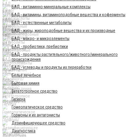
БАД - витаминно-минеральные комплексы
БАД - витамины, витаминоподобные вещества и коферменты
БАД - естественные метаболиты
БАД - жиры, жироподобные вещества и их производные
БАД - макро- и микроэлементы
БАД - пробиотики, пребиотики
БАД - продукты растительного/животного/минерального
происхождения
БАД - углеводы и продукты их переработки
Бельё лечебное
Бытовая химия
Вегетотропное средство
Гигиена
Гомеопатическое средство
Гормоны и их антагонисты
Дезинфицирующее средство
Диагностика