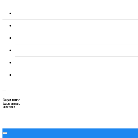
Фарм плюс
Будьте здоровы!
Евпатория