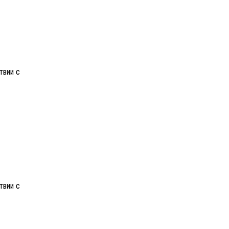
твии с
твии с