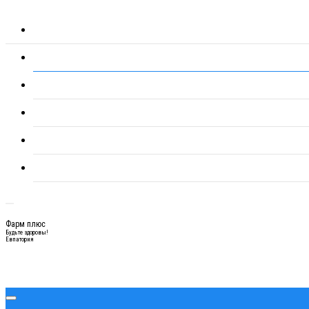
Фарм плюс
Будьте здоровы!
Евпатория