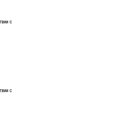
твии с
твии с