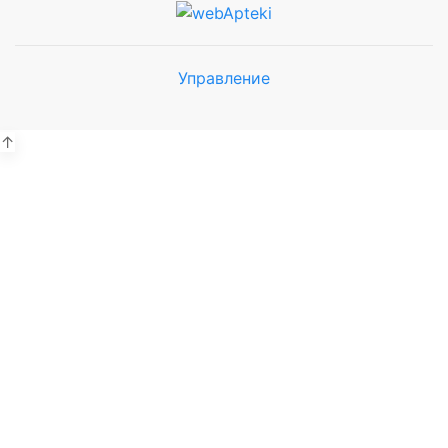
Управление
Мы будем
показывать аптеки для вашего
города
↑
Выбор отделения для
получения заказа
Рынок Универсам
г. Евпатория, пр. Победы 59В
Выбрать