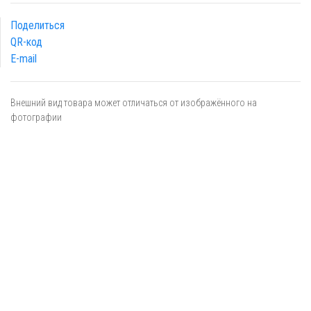
Поделиться
QR-код
E-mail
Внешний вид товара может отличаться от изображённого на
фотографии
Я даю
согласие
на обработку персональных данных в
соответствии с
политикой обработки персональных данных