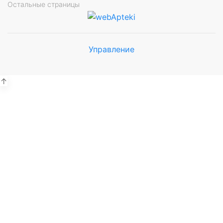
Остальные страницы
Управление
Мы будем
показывать аптеки для вашего
города
↑
Выбор отделения для
получения заказа
Рынок Универсам
г. Евпатория, пр. Победы 59В