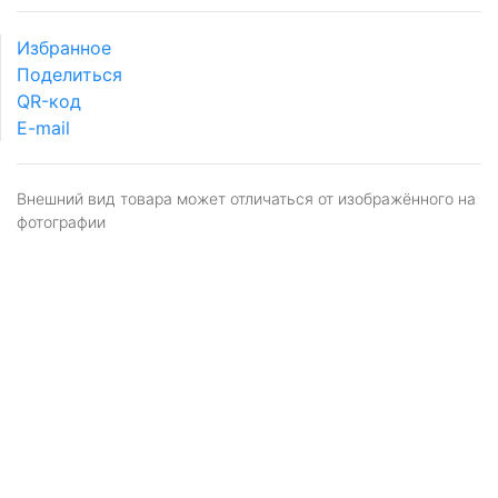
Избранное
Поделиться
QR-код
E-mail
Внешний вид товара может отличаться от изображённого на
фотографии
Я даю
согласие
на обработку персональных
данных в соответствии с
политикой обработки
персональных данных