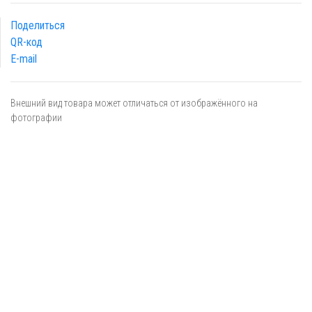
Поделиться
QR-код
E-mail
Внешний вид товара может отличаться от изображённого на
фотографии
Я даю
согласие
на обработку персональных данных в
соответствии с
политикой обработки персональных данных