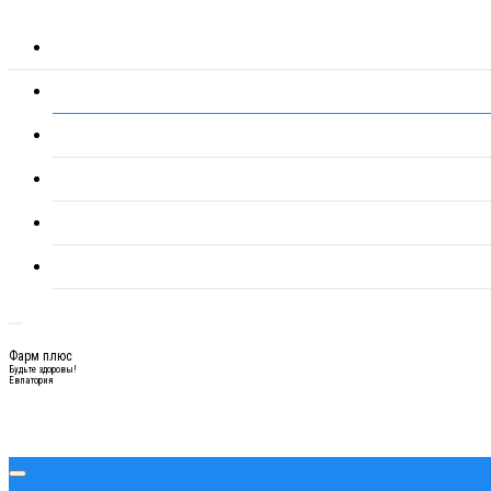
Фарм плюс
Будьте здоровы!
Евпатория