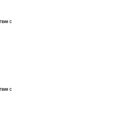
твии с
твии с