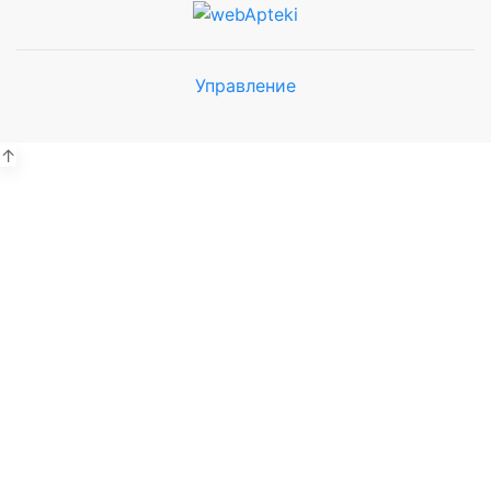
Управление
Мы будем
показывать аптеки для вашего
города
↑
Выбор отделения для
получения заказа
Рынок Универсам
г. Евпатория, пр. Победы 59В
Выбрать