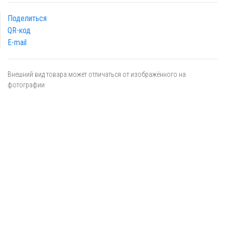
Поделиться
QR-код
E-mail
Внешний вид товара может отличаться от изображённого на
фотографии
Я даю
согласие
на обработку персональных данных в
соответствии с
политикой обработки персональных данных