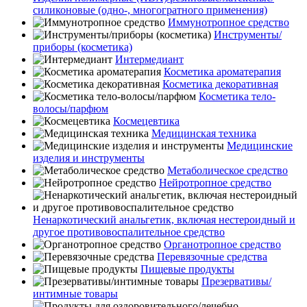
силиконовые (одно-, многогратного применения)
Иммунотропное средство
Инструменты/
приборы (косметика)
Интермедиант
Косметика ароматерапия
Косметика декоративная
Косметика тело-
волосы/парфюм
Космецевтика
Медицинская техника
Медицинские
изделия и инструменты
Метаболическое средство
Нейротропное средство
Ненаркотический анальгетик, включая нестероидный и
другое противовоспалительное средство
Органотропное средство
Перевязочные средства
Пищевые продукты
Презервативы/
интимные товары