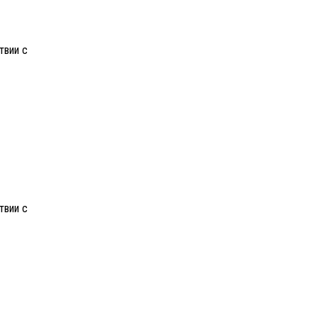
твии с
твии с