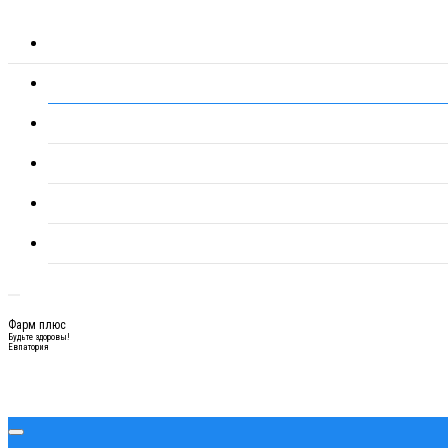
Фарм плюс
Будьте здоровы!
Евпатория