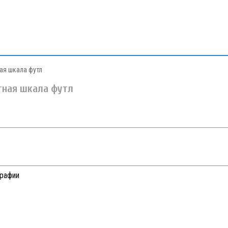
ая шкала футл
тная шкала футл
графии