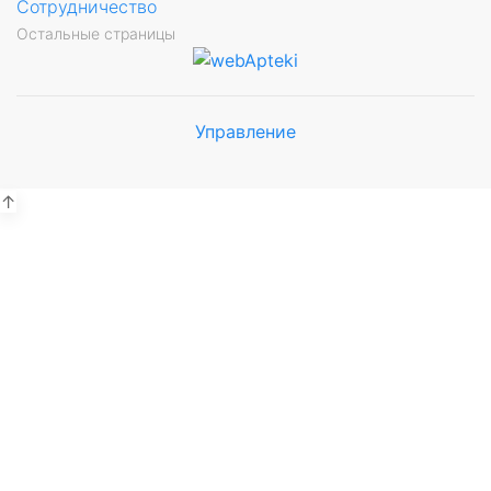
Сотрудничество
Остальные страницы
Управление
Мы будем
показывать аптеки для вашего
города
↑
Выбор отделения для
получения заказа
Рынок Универсам
г. Евпатория, пр. Победы 59В