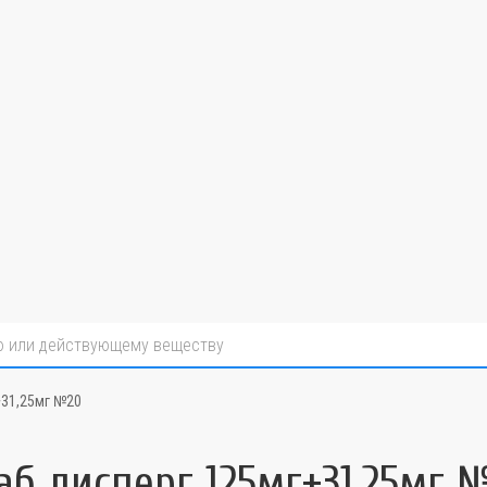
+31,25мг №20
б дисперг 125мг+31,25мг 