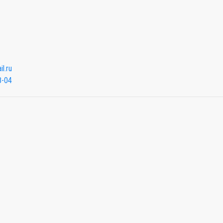
l.ru
8-04
Мы будем показывать аптеки для вашего города