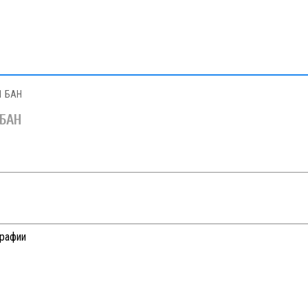
1 БАН
 БАН
графии