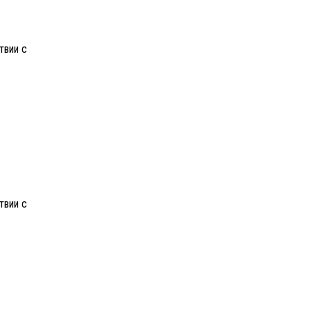
твии с
твии с