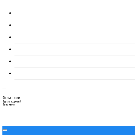
Фарм плюс
Будьте здоровы!
Евпатория