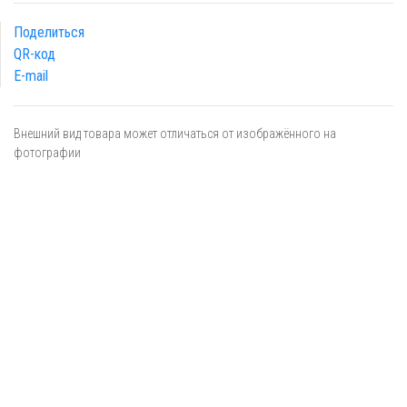
Поделиться
QR-код
E-mail
Внешний вид товара может отличаться от изображённого на
фотографии
Я даю
согласие
на обработку персональных данных в
соответствии с
политикой обработки персональных данных
ОТПРАВИТЬ