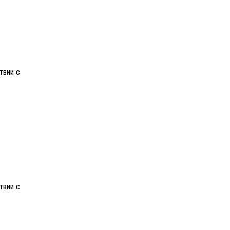
твии с
твии с