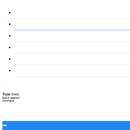
Фарм плюс
Будьте здоровы!
Евпатория