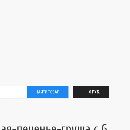
НАЙТИ ТОВАР
0 РУБ.
ая-печенье-груша с 6