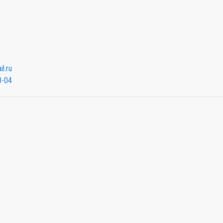
l.ru
8-04
Мы будем показывать аптеки для вашего города