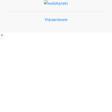
Управление
Мы будем
показывать аптеки для вашего
города
↑
Выбор отделения для
получения заказа
Рынок Универсам
г. Евпатория, пр. Победы 59В
Выбрать