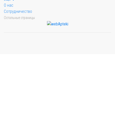
О нас
Сотрудничество
Остальные страницы
Мы будем показывать аптеки для вашего города
Выбор отделения для получения заказа
Рынок Универсам
г. Евпатория, пр. Победы 59В
Выбрать