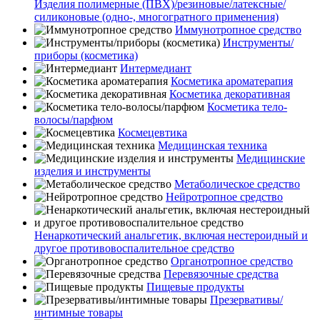
Изделия полимерные (ПВХ)/резиновые/латексные/
силиконовые (одно-, многогратного применения)
Иммунотропное средство
Инструменты/
приборы (косметика)
Интермедиант
Косметика ароматерапия
Косметика декоративная
Косметика тело-
волосы/парфюм
Космецевтика
Медицинская техника
Медицинские
изделия и инструменты
Метаболическое средство
Нейротропное средство
Ненаркотический анальгетик, включая нестероидный и
другое противовоспалительное средство
Органотропное средство
Перевязочные средства
Пищевые продукты
Презервативы/
интимные товары