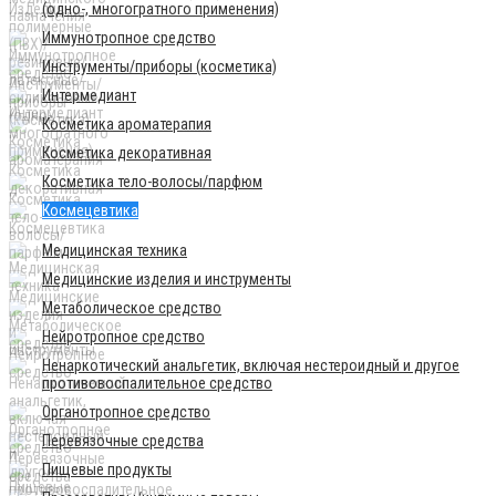
(одно-, многогратного применения)
Иммунотропное средство
Инструменты/приборы (косметика)
Интермедиант
Косметика ароматерапия
Косметика декоративная
Косметика тело-волосы/парфюм
Космецевтика
Медицинская техника
Медицинские изделия и инструменты
Метаболическое средство
Нейротропное средство
Ненаркотический анальгетик, включая нестероидный и другое
противовоспалительное средство
Органотропное средство
Перевязочные средства
Пищевые продукты