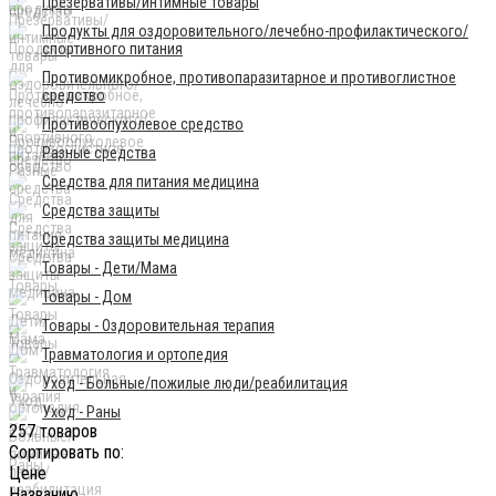
Презервативы/интимные товары
Продукты для оздоровительного/лечебно-профилактического/
спортивного питания
Противомикробное, противопаразитарное и противоглистное
средство
Противоопухолевое средство
Разные средства
Средства для питания медицина
Средства защиты
Средства защиты медицина
Товары - Дети/Мама
Товары - Дом
Товары - Оздоровительная терапия
Травматология и ортопедия
Уход - Больные/пожилые люди/реабилитация
Уход - Раны
257 товаров
Сортировать по:
Цене
Названию