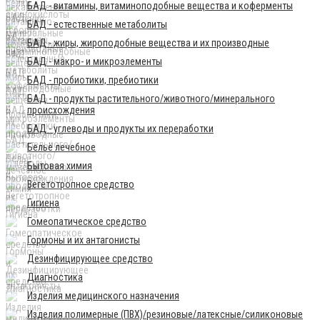
БАД - витамины, витаминоподобные вещества и коферменты
БАД - естественные метаболиты
БАД - жиры, жироподобные вещества и их производные
БАД - макро- и микроэлементы
БАД - пробиотики, пребиотики
БАД - продукты растительного/животного/минерального
происхождения
БАД - углеводы и продукты их переработки
Бельё лечебное
Бытовая химия
Вегетотропное средство
Гигиена
Гомеопатическое средство
Гормоны и их антагонисты
Дезинфицирующее средство
Диагностика
Изделия медицинского назначения
Изделия полимерные (ПВХ)/резиновые/латексные/силиконовые