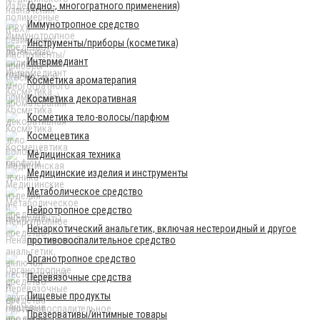
(одно-, многогратного применения)
Иммунотропное средство
Инструменты/приборы (косметика)
Интермедиант
Косметика ароматерапия
Косметика декоративная
Косметика тело-волосы/парфюм
Космецевтика
Медицинская техника
Медицинские изделия и инструменты
Метаболическое средство
Нейротропное средство
Ненаркотический анальгетик, включая нестероидный и другое
противовоспалительное средство
Органотропное средство
Перевязочные средства
Пищевые продукты
Презервативы/интимные товары