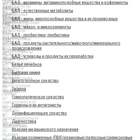
БАД - витамины, витаминоподобные вещества и коферменты
БАД - естественные метаболиты
БАД - жиры, жироподобные вещества и их производные
БАД - макро- и микроэлементы
БАД - пробиотики, пребиотики
БАД - продукты растительного/животного/минерального
происхождения
БАД - углеводы и продукты их переработки
Бельё лечебное
Бытовая химия
Вегетотропное средство
Гигиена
Гомеопатическое средство
Гормоны и их антагонисты
Дезинфицирующее средство
Диагностика
Изделия медицинского назначения
Изделия полимерные (ПВХ)/резиновые/латексные/силиконовые