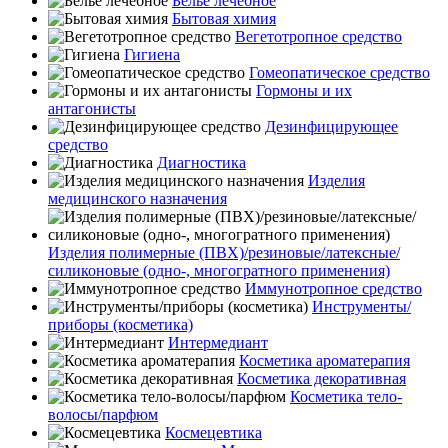
Бельё лечебное
Бытовая химия
Вегетотропное средство
Гигиена
Гомеопатическое средство
Гормоны и их
антагонисты
Дезинфицирующее
средство
Диагностика
Изделия
медицинского назначения
Изделия полимерные (ПВХ)/резиновые/латексные/
силиконовые (одно-, многогратного применения)
Иммунотропное средство
Инструменты/
приборы (косметика)
Интермедиант
Косметика ароматерапия
Косметика декоративная
Косметика тело-
волосы/парфюм
Космецевтика