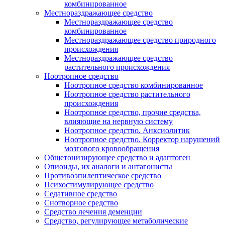
комбинированное
Местнораздражающее средство
Местнораздражающее средство
комбинированное
Местнораздражающее средство природного
происхождения
Местнораздражающее средство
растительного происхождения
Ноотропное средство
Ноотропное средство комбинированное
Ноотропное средство растительного
происхождения
Ноотропное средство, прочие средства,
влияющие на нервную систему
Ноотропное средство. Анксиолитик
Ноотропное средство. Корректор нарушений
мозгового кровообращения
Общетонизирующее средство и адаптоген
Опиоиды, их аналоги и антагонисты
Противоэпилептическое средство
Психостимулирующее средство
Седативное средство
Снотворное средство
Средство лечения деменции
Средство, регулирующее метаболические