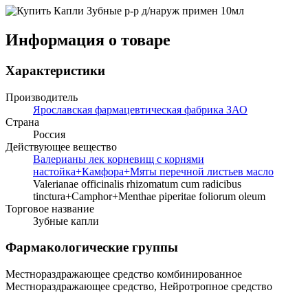
Информация о товаре
Характеристики
Производитель
Ярославская фармацевтическая фабрика ЗАО
Страна
Россия
Действующее вещество
Валерианы лек корневищ с корнями
настойка+Камфора+Мяты перечной листьев масло
Valerianae officinalis rhizomatum cum radicibus
tinctura+Camphor+Menthae piperitae foliorum oleum
Торговое название
Зубные капли
Фармакологические группы
Местнораздражающее средство комбинированное
Местнораздражающее средство, Нейротропное средство