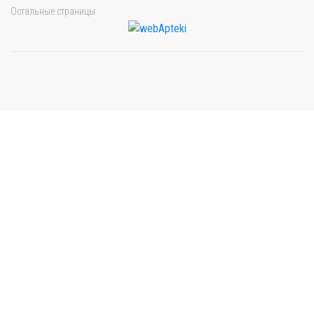
Остальные страницы
Мы будем показывать аптеки для вашего города
Выбор отделения для получения заказа
Рынок Универсам
г. Евпатория, пр. Победы 59В
Выбрать
с. Уютное
Сакский р-н, с. Уютное, ул. Евпаторийская 4А