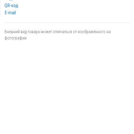
QR-код
E-mail
Внешний вид товара может отличаться от изображённого на
фотографии
Я даю
согласие
на обработку персональных данных в
соответствии с
политикой обработки персональных данных
ОТПРАВИТЬ