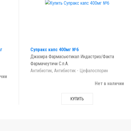
2г
Супракс капс 400мг №6
Джазира Фармасьютикал Индастриз/Факта
Фармачеутичи С.п.А.
Антибиотик, Антибиотик - Цефалоспорин
ичии
Нет в наличии
КУПИТЬ