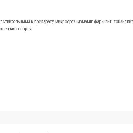
ствительными к препарату микроорганизмами: фарингит, тонзиллит, 
ненная гонорея.