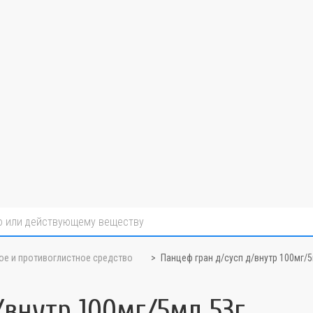
ое и противоглистное средство
Панцеф гран д/сусп д/внутр 100мг/5
/внутр 100мг/5мл 53г