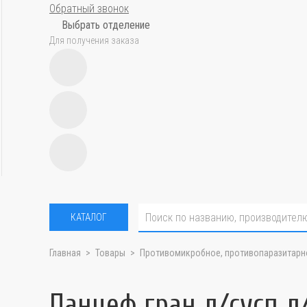
Обратный звонок
Выбрать отделение
Для получения заказа
КАТАЛОГ
Главная
Товары
Противомикробное, противопаразитарн
Панцеф гран д/сусп д