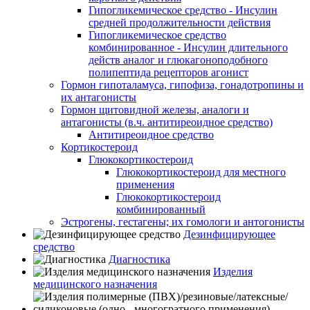
Гипогликемическое средство - Инсулин
средней продолжительности действия
Гипогликемическое средство
комбинированное - Инсулин длительного
действ аналог и глюкагоноподобного
полипептида рецепторов агонист
Гормон гипоталамуса, гипофиза, гонадотропины и
их антагонисты
Гормон щитовидной железы, аналоги и
антагонисты (в.ч. антитиреоидное средство)
Антитиреоидное средство
Кортикостероид
Глюкокортикостероид
Глюкокортикостероид для местного
применения
Глюкокортикостероид
комбинированный
Эстрогены, гестагены; их гомологи и антогонисты
Дезинфицирующее
средство
Диагностика
Изделия
медицинского назначения