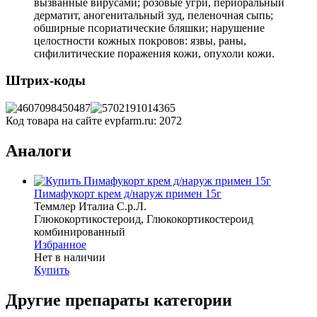
вызванные вирусами; розовые угри, периоральный
дерматит, аногенитальный зуд, пеленочная сыпь;
обширные псориатические бляшки; нарушение
целостности кожных покровов: язвы, раны,
сифилитические поражения кожи, опухоли кожи.
Штрих-коды
Код товара на сайте evpfarm.ru:
2072
Аналоги
Пимафукорт крем д/наруж примен 15г
Теммлер Италиа С.р.Л.
Глюкокортикостероид, Глюкокортикостероид
комбинированный
Избранное
Нет в наличии
Купить
Другие препараты категории