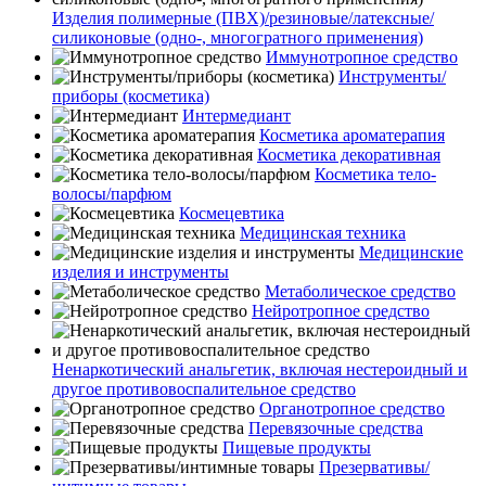
Изделия полимерные (ПВХ)/резиновые/латексные/
силиконовые (одно-, многогратного применения)
Иммунотропное средство
Инструменты/
приборы (косметика)
Интермедиант
Косметика ароматерапия
Косметика декоративная
Косметика тело-
волосы/парфюм
Космецевтика
Медицинская техника
Медицинские
изделия и инструменты
Метаболическое средство
Нейротропное средство
Ненаркотический анальгетик, включая нестероидный и
другое противовоспалительное средство
Органотропное средство
Перевязочные средства
Пищевые продукты
Презервативы/