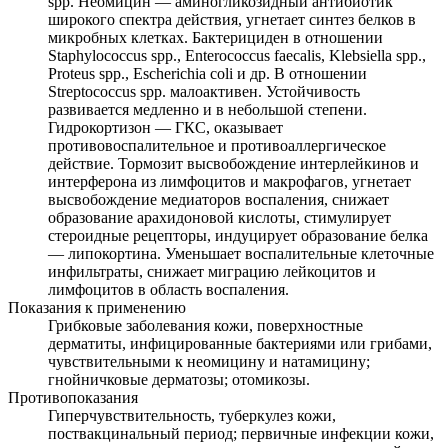
spp. Неомицин — аминогликозидный антибиотик
широкого спектра действия, угнетает синтез белков в
микробных клетках. Бактерициден в отношении
Staphylococcus spp., Enterococcus faecalis, Klebsiella spp.,
Proteus spp., Escherichia coli и др. В отношении
Streptococcus spp. малоактивен. Устойчивость
развивается медленно и в небольшой степени.
Гидрокортизон — ГКС, оказывает
противовоспалительное и противоаллергическое
действие. Тормозит высвобождение интерлейкинов и
интерферона из лимфоцитов и макрофагов, угнетает
высвобождение медиаторов воспаления, снижает
образование арахидоновой кислоты, стимулирует
стероидные рецепторы, индуцирует образование белка
— липокортина. Уменьшает воспалительные клеточные
инфильтраты, снижает миграцию лейкоцитов и
лимфоцитов в область воспаления.
Показания к применению
Грибковые заболевания кожи, поверхностные
дерматиты, инфицированные бактериями или грибами,
чувствительными к неомицину и натамицину;
гнойничковые дерматозы; отомикозы.
Противопоказания
Гиперчувствительность, туберкулез кожи,
поствакцинальный период; первичные инфекции кожи,