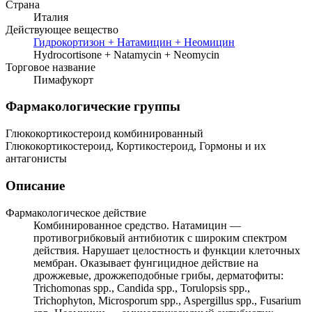
Страна
Италия
Действующее вещество
Гидрокортизон + Натамицин + Неомицин
Hydrocortisone + Natamycin + Neomycin
Торговое название
Пимафукорт
Фармакологические группы
Глюкокортикостероид комбинированный
Глюкокортикостероид, Кортикостероид, Гормоны и их
антагонисты
Описание
Фармакологическое действие
Комбинированное средство. Натамицин —
противогрибковый антибиотик с широким спектром
действия. Нарушает целостность и функции клеточных
мембран. Оказывает фунгицидное действие на
дрожжевые, дрожжеподобные грибы, дерматофиты:
Trichomonas spp., Candida spp., Torulopsis spp.,
Trichophyton, Microsporum spp., Aspergillus spp., Fusarium