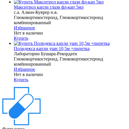
Макситрол капли глазн фл-кап 5мл
с.а. Алкон-Куврер н.в.
Глюкокортикостероид, Глюкокортикостероид
комбинированный
Избранное
Нет в наличии
Купить
Полидекса капли ушн 10,5м +пипетка
Лаборатории Бушара-Рекордати
Глюкокортикостероид, Глюкокортикостероид
комбинированный
Избранное
Нет в наличии
Купить
Фарм плюс