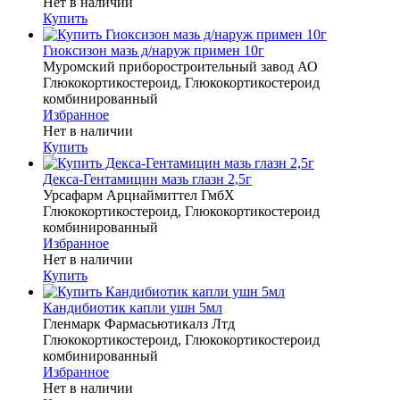
Нет в наличии
Купить
Гиоксизон мазь д/наруж примен 10г
Муромский приборостроительный завод АО
Глюкокортикостероид, Глюкокортикостероид
комбинированный
Избранное
Нет в наличии
Купить
Декса-Гентамицин мазь глазн 2,5г
Урсафарм Арцнаймиттел ГмбХ
Глюкокортикостероид, Глюкокортикостероид
комбинированный
Избранное
Нет в наличии
Купить
Кандибиотик капли ушн 5мл
Гленмарк Фармасьютикалз Лтд
Глюкокортикостероид, Глюкокортикостероид
комбинированный
Избранное
Нет в наличии