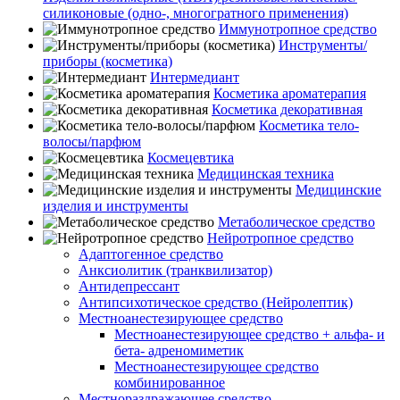
силиконовые (одно-, многогратного применения)
Иммунотропное средство
Инструменты/
приборы (косметика)
Интермедиант
Косметика ароматерапия
Косметика декоративная
Косметика тело-
волосы/парфюм
Космецевтика
Медицинская техника
Медицинские
изделия и инструменты
Метаболическое средство
Нейротропное средство
Адаптогенное средство
Анксиолитик (транквилизатор)
Антидепрессант
Антипсихотическое средство (Нейролептик)
Местноанестезирующее средство
Местноанестезирующее средство + альфа- и
бета- адреномиметик
Местноанестезирующее средство
комбинированное
Местнораздражающее средство