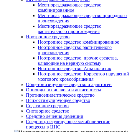
Местнораздражающее средство
комбинированное
Местнораздражающее средство природного
происхождения
Местнораздражающее средство
растительного происхождения
Ноотропное средство
Ноотропное средство комбинированное
Ноотропное средство растительного
происхождения
Ноотропное средство, прочие средства,
влияющие на нервную систему
Ноотропное средство. Анксиолитик
Ноотропное средство. Корректор нарушений
мозгового кровообращения
Общетонизирующее средство и адаптоген
Опиоиды, их аналоги и антагонисты
Противоэпилептическое средство
Психостимулирующее средство
Седативное средство
Снотворное средство
Средство лечения деменции
Средство, регулирующее метаболические
процессы в ЦНС