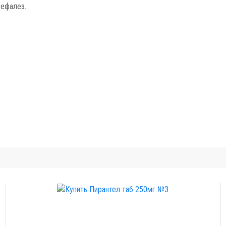
цефалез.