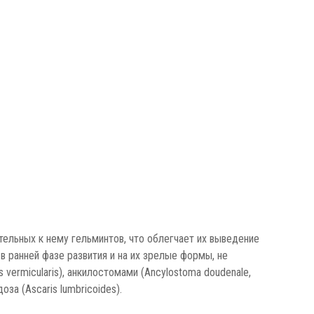
льных к нему гельминтов, что облегчает их выведение
в ранней фазе развития и на их зрелые формы, не
 vermicularis), анкилостомами (Ancylostoma doudenale,
оза (Ascaris lumbricoides).