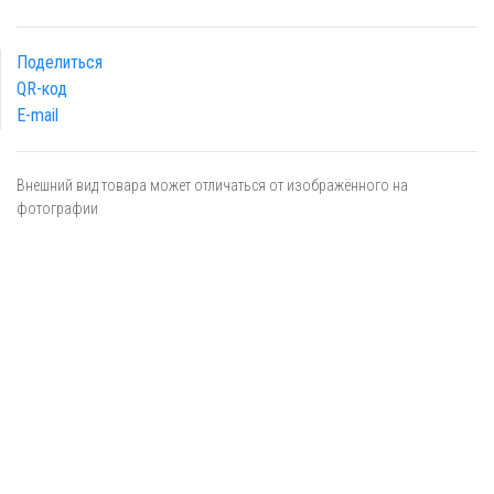
Поделиться
QR-код
E-mail
Внешний вид товара может отличаться от изображённого на
фотографии
Я даю
согласие
на обработку персональных данных в
соответствии с
политикой обработки персональных данных