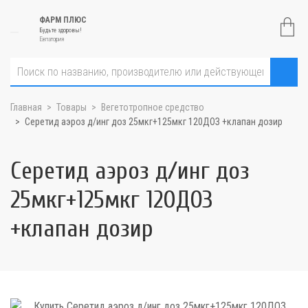
ФАРМ ПЛЮС
Будьте здоровы!
Евпатория
Главная
Товары
Вегетотропное средство
Серетид аэроз д/инг доз 25мкг+125мкг 120ДОЗ +клапан дозир
Серетид аэроз д/инг доз
25мкг+125мкг 120ДОЗ
+клапан дозир