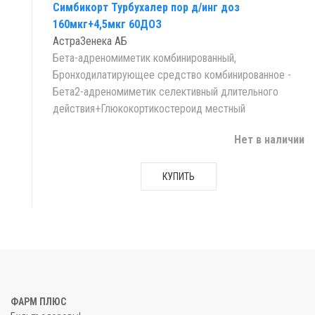
Симбикорт Турбухалер пор д/инг доз
160мкг+4,5мкг 60ДОЗ
АстраЗенека АБ
Бета-адреномиметик комбинированный,
Бронходилатирующее средство комбинированное -
Бета2-адреномиметик селективный длительного
действия+Глюкокортикостероид местный
Нет в наличии
КУПИТЬ
ФАРМ ПЛЮС