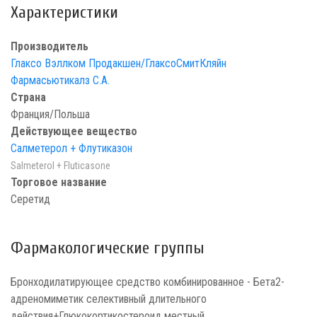
Характеристики
Производитель
Глаксо Вэллком Продакшен/ГлаксоСмитКляйн
Фармасьютикалз С.А.
Страна
Франция/Польша
Действующее вещество
Салметерол + Флутиказон
Salmeterol + Fluticasone
Торговое название
Серетид
Фармакологические группы
Бронходилатирующее средство комбинированное - Бета2-
адреномиметик селективный длительного
действия+Глюкокортикостероид местный