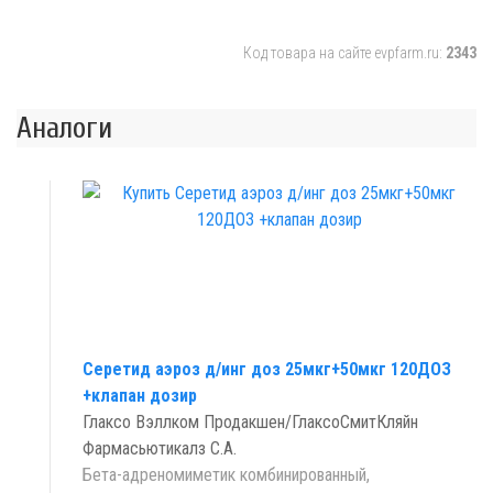
Код товара на сайте evpfarm.ru:
2343
Аналоги
Серетид аэроз д/инг доз 25мкг+50мкг 120ДОЗ
+клапан дозир
Глаксо Вэллком Продакшен/ГлаксоСмитКляйн
Фармасьютикалз С.А.
Бета-адреномиметик комбинированный,