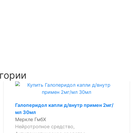
гории
Галоперидол капли д/внутр примен 2мг/
мл 30мл
Меркле ГмбХ
Нейротропное средство,