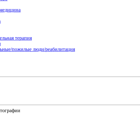
 медицина
а
ельная терапия
я
льные/пожилые люди/реабилитация
отографии