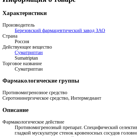
Характеристики
Производитель
Березовский фармацевтический завод ЗАО
Страна
Россия
Действующее вещество
Суматриптан
Sumatriptan
Торговое название
Суматриптан
Фармакологические группы
Противомигренозное средство
Серотонинергическое средство, Интермедиант
Описание
Фармакологическое действие
Противомигренозный препарат. Специфический селекти
гладкой мускулатуре стенок кровеносных сосудов головн