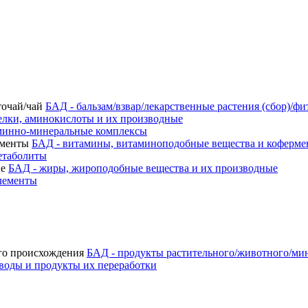
БАД - бальзам/взвар/лекарственные растения (сбор)/фи
елки, аминокислоты и их производные
минно-минеральные комплексы
БАД - витамины, витаминоподобные вещества и коферм
етаболиты
БАД - жиры, жироподобные вещества и их производные
лементы
БАД - продукты растительного/животного/ми
воды и продукты их переработки