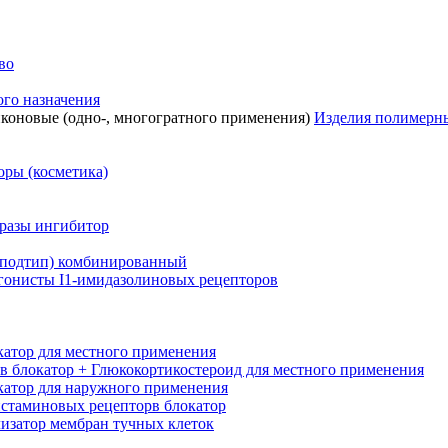
во
го назначения
Изделия полимерны
ры (косметика)
разы ингибитор
1-подтип) комбинированный
Агонисты I1-имидазолиновых рецепторов
атор для местного применения
в блокатор + Глюкокортикостероид для местного применения
катор для наружного применения
истаминовых рецепторв блокатор
лизатор мембран тучных клеток