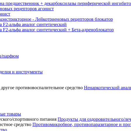
на предшественник + декарбоксилазы периферической ингибит
новых рецепторов агонист
онист
констрикторное - Лейкотриеновых рецепторов блокатор
а F2-альфа аналог синтетический
а F2-альфа аналог синтетический + Бета-адреноблокатор
сы/парфюм
делия и инструменты
Ненаркотический аналь
ые товары
Продукты для оздоровительного/ле
Противомикробное, противопаразитарное и про
ство