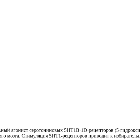
вный агонист серотониновых 5HT1B-1D-рецепторов (5-гидрокс
ого мозга. Стимуляция 5HT1-рецепторов приводит к избиратель