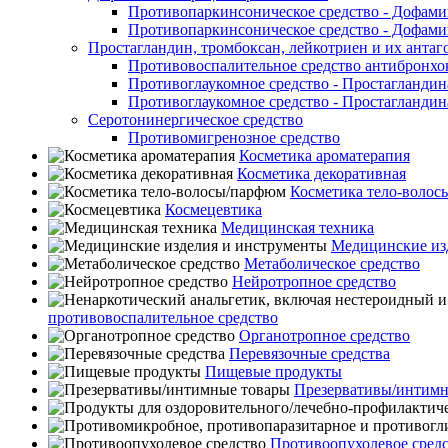
Противопаркинсоническое средство - Дофами
Противопаркинсоническое средство - Дофами
Простагландин, тромбоксан, лейкотриен и их антаг
Противовоспалительное средство антибронхо
Противоглаукомное средство - Простагландин
Противоглаукомное средство - Простагландин
Серотонинергическое средство
Противомигренозное средство
Косметика ароматерапия
Косметика декоративная
Косметика тело-воло
Космецевтика
Медицинская техника
Медицинские из
Метаболическое средство
Нейротропное средство
противовоспалительное средство
Органотропное средство
Перевязочные средства
Пищевые продукты
Презервативы/интимн
Противоопухолевое сред