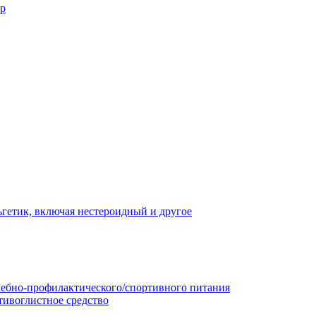
ор
гетик, включая нестероидный и другое
чебно-профилактического/спортивного питания
тивоглистное средство