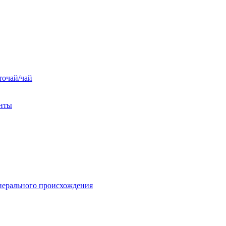
точай/чай
енты
нерального происхождения