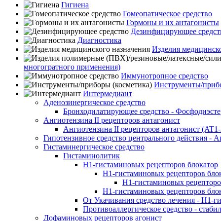
Гигиена
Гомеопатическое средство
Гормоны и их антагонисты
Дезинфицирующее средст
Диагностика
Изделия медицинско
многогратного применения)
Иммунотропное средство
Инструменты/прибо
Интермедиант
Аденозинергическое средство
Бронходилатирующее средство - Фосфодиэсте
Ангиотензина II рецепторов антагонист
Ангиотензина II рецепторов антагонист (AT
Гипотензивное средство центрального действия - 
Гистаминергическое средство
Гистаминолитик
H1-гистаминовых рецепторов блокатор
H1-гистаминовых рецепторов блок
H1-гистаминовых рецепторо
H1-гистаминовых рецепторов бло
От Укачивания средство лечения - Н1-г
Противоаллергическое средство - стаби
Дофаминовых рецепторов агонист