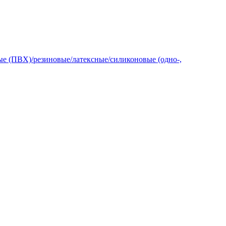
е (ПВХ)/резиновые/латексные/силиконовые (одно-,