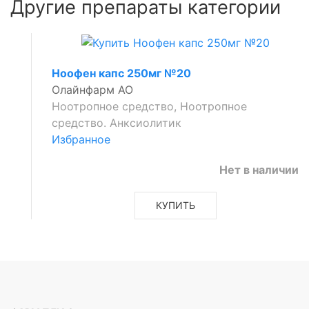
е
Другие препараты категории
ющее
Ноофен капс 250мг №20
Олайнфарм АО
ющее
Ноотропное средство, Ноотропное
средство. Анксиолитик
Избранное
Нет в наличии
щее
КУПИТЬ
щее
щее