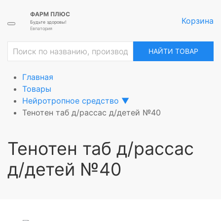
ФАРМ ПЛЮС
Корзина
Будьте здоровы!
Евпатория
ие
НАЙТИ ТОВАР
Главная
Товары
Нейротропное средство
▼
Тенотен таб д/рассас д/детей №40
Тенотен таб д/рассас
д/детей №40