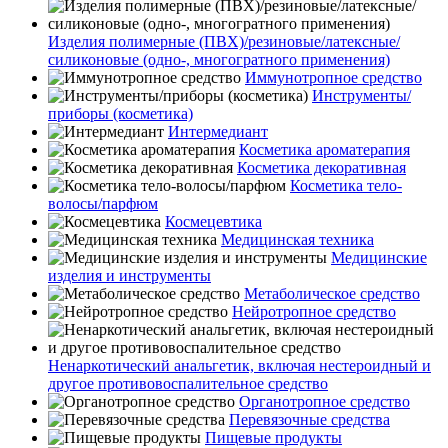
Изделия полимерные (ПВХ)/резиновые/латексные/
силиконовые (одно-, многогратного применения)
Иммунотропное средство
Инструменты/
приборы (косметика)
Интермедиант
Косметика ароматерапия
Косметика декоративная
Косметика тело-
волосы/парфюм
Космецевтика
Медицинская техника
Медицинские
изделия и инструменты
Метаболическое средство
Нейротропное средство
Ненаркотический анальгетик, включая нестероидный и
другое противовоспалительное средство
Органотропное средство
Перевязочные средства
Пищевые продукты