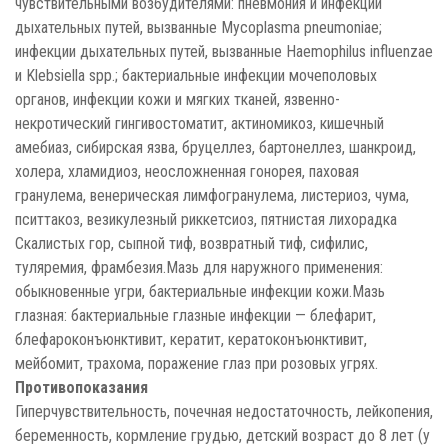
чувствительными возбудителями: пневмония и инфекции
дыхательных путей, вызванные Mycoplasma pneumoniae;
инфекции дыхательных путей, вызванные Haemophilus influenzae
и Klebsiella spp.; бактериальные инфекции мочеполовых
органов, инфекции кожи и мягких тканей, язвенно-
некротический гингивостоматит, актиномикоз, кишечный
амебиаз, сибирская язва, бруцеллез, бартонеллез, шанкроид,
холера, хламидиоз, неосложненная гонорея, паховая
гранулема, венерическая лимфогранулема, листериоз, чума,
пситтакоз, везикулезный риккетсиоз, пятнистая лихорадка
Скалистых гор, сыпной тиф, возвратный тиф, сифилис,
туляремия, фрамбезия.Мазь для наружного применения:
обыкновенные угри, бактериальные инфекции кожи.Мазь
глазная: бактериальные глазные инфекции — блефарит,
блефароконъюнктивит, кератит, кератоконъюнктивит,
мейбомит, трахома, поражение глаз при розовых угрях.
Противопоказания
Гиперчувствительность, почечная недостаточность, лейкопения,
беременность, кормление грудью, детский возраст до 8 лет (у