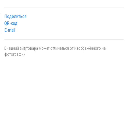
Поделиться
QR-код
E-mail
Внешний вид товара может отличаться от изображённого на
фотографии
Я даю
согласие
на обработку персональных данных в
соответствии с
политикой обработки персональных данных