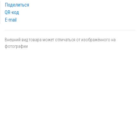
Поделиться
QR-код
E-mail
Внешний вид товара может отличаться от изображённого на
фотографии
Я даю
согласие
на обработку персональных данных в
соответствии с
политикой обработки персональных данных
ОТПРАВИТЬ