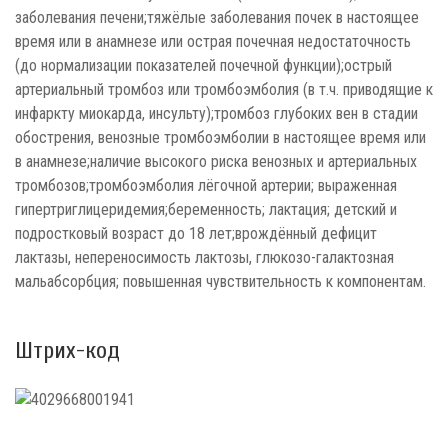
заболевания печени;тяжёлые заболевания почек в настоящее
время или в анамнезе или острая почечная недостаточность
(до нормализации показателей почечной функции);острый
артериальный тромбоз или тромбоэмболия (в т.ч. приводящие к
инфаркту миокарда, инсульту);тромбоз глубоких вен в стадии
обострения, венозные тромбоэмболии в настоящее время или
в анамнезе;наличие высокого риска венозных и артериальных
тромбозов;тромбоэмболия лёгочной артерии; выраженная
гипертриглицеридемия;беременность; лактация; детский и
подростковый возраст до 18 лет;врождённый дефицит
лактазы, непереносимость лактозы, глюкозо-галактозная
мальабсорбция; повышенная чувствительность к компонентам.
Штрих-код