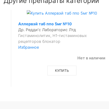
Другие препараты категории
Аллервэй таб ппо 5мг №10
Др. Редди'с Лабораторис Лтд
Гистаминолитик, H1-гистаминовых
рецепторов блокатор
Избранное
Нет в наличии
ых
КУПИТЬ
новых