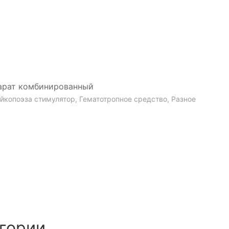
арат комбинированный
йкопоэза стимулятор, Гематотропное средство, Разное
гории