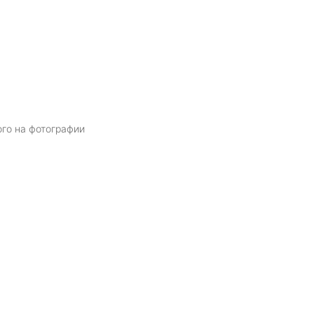
ого на фотографии
Я даю
согласие
на обработку персональных данных в соответств
политикой обработки персональных данных