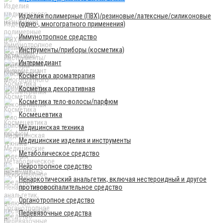
Изделия полимерные (ПВХ)/резиновые/латексные/силиконовые
(одно-, многогратного применения)
Иммунотропное средство
Инструменты/приборы (косметика)
Интермедиант
Косметика ароматерапия
Косметика декоративная
Косметика тело-волосы/парфюм
Космецевтика
Медицинская техника
Медицинские изделия и инструменты
Метаболическое средство
Нейротропное средство
Ненаркотический анальгетик, включая нестероидный и другое
противовоспалительное средство
Органотропное средство
Перевязочные средства