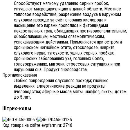
Способствуют мягкому удалению серных пробок,
улучшают микроциркуляцию в данной области. Местное
тепловое воздействие, разрежение воздуха в наружном
слуховом проходе за счёт сгорания кислорода и
насыщение его парами прополиса и фитонцидами
лекарственных трав, обладающих противовоспалительным,
обезболивающим, местным спазмолитическим,
успокаивающим действиями. Применяются при остром и
хроническом негнойном отите, отосклерозе, неврите
слухового нерва, тугоухости, ушных серных пробках,
хронических заболеваниях уха, головных болях,
головокружениях, мигрени, стрессовых ситуациях и при
нарушении сна. Продукт пчеловодства.
Противопоказания
Любые повреждения слухового прохода; гнойные
выделения; аллергические реакции на продукты
пчеловодства; эфирные масла мяты, шалфея, пихты; детям
до 5 лет.
Штрих-коды
Код товара на сайте evpfarm.ru:
2746