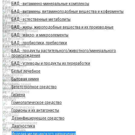
БАД - витаминно-минеральные комплексы
БАД - витамины, витаминоподобные вещества и коферменты
БАД - естественные метаболиты
БАД - жиры, жироподобные вещества и их производные
БАД - макро- и микроэлементы
БАД - пробиотики, пребиотики
БАД - продукты растительного/животного/минерального
происхождения
БАД - углеводы и продукты их переработки
Бельё лечебное
Бытовая химия
Вегетотропное средство
Гигиена
Гомеопатическое средство
Гормоны и их антагонисты
Дезинфицирующее средство
Диагностика
Изделия медицинского назначения