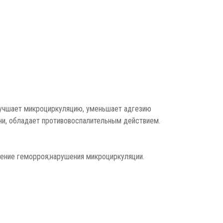
лучшает микроциркуляцию, уменьшает адгезию
ани, обладает противовоспалительным действием.
рение геморроя;нарушения микроциркуляции.