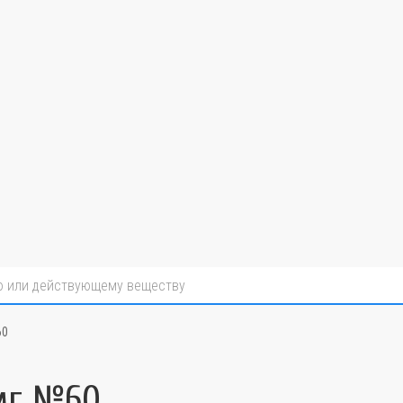
60
мг №60