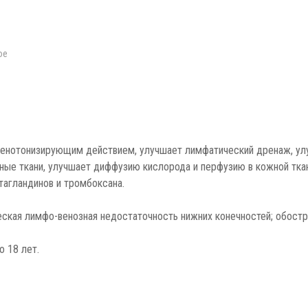
ое
венотонизирующим действием, улучшает лимфатический дренаж, у
озные ткани, улучшает диффузию кислорода и перфузию в кожной тк
тагландинов и тромбоксана.
еская лимфо-венозная недостаточность нижних конечностей; обост
о 18 лет.