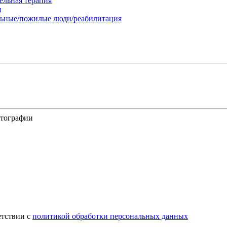
ельная терапия
я
льные/пожилые люди/реабилитация
отографии
етствии с
политикой обработки персональных данных