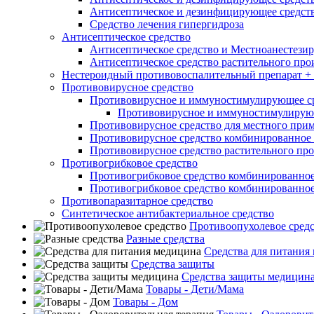
Антисептическое и дезинфицирующее средств
Средство лечения гипергидроза
Антисептическое средство
Антисептическое средство и Местноанестези
Антисептическое средство растительного пр
Нестероидный противовоспалительный препарат + 
Противовирусное средство
Противовирусное и иммуностимулирующее с
Противовирусное и иммуностимулирующ
Противовирусное средство для местного при
Противовирусное средство комбинированное 
Противовирусное средство растительного пр
Противогрибковое средство
Противогрибковое средство комбинированно
Противогрибковое средство комбинированно
Противопаразитарное средство
Синтетическое антибактериальное средство
Противоопухолевое сред
Разные средства
Средства для питания
Средства защиты
Средства защиты медицин
Товары - Дети/Мама
Товары - Дом