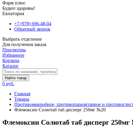
Фарм плюс
Будьте здоровы!
Евпатория
+7 (978) 696-48-04
Обратный звонок
Выбрать отделение
Для получения заказа
Просмотры
Избранное
Корзина
Каталог
Найти товар
0 руб.
Главная
Товары
Противомикробное, противопаразитарное и противоглист
Флемоксин Солютаб таб дисперг 250мг №20
Флемоксин Солютаб таб дисперг 250мг