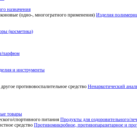
го назначения
Изделия полимерны
ры (косметика)
сы/парфюм
делия и инструменты
Ненаркотический аналь
ые товары
Продукты для оздоровительного/ле
Противомикробное, противопаразитарное и про