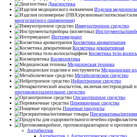
Диагностика
Изделия медицинско
многогратного применения)
Иммунотропное средство
Инструменты/прибо
Интермедиант
Косметика ароматерапия
Косметика декоративная
Косметика тело-воло
Космецевтика
Медицинская техника
Медицинские из
Метаболическое средство
Нейротропное средство
противовоспалительное средство
Органотропное средство
Перевязочные средства
Пищевые продукты
Презервативы/интимн
Антибиотик
Антибиотик + Антисептическое средство