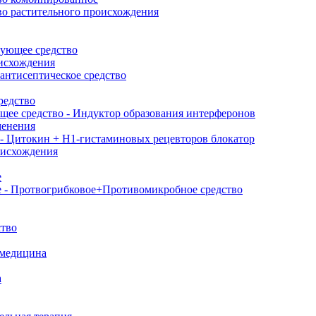
о растительного происхождения
рующее средство
оисхождения
антисептическое средство
редство
ее средство - Индуктор образования интерферонов
менения
- Цитокин + Н1-гистаминовых рецевторов блокатор
оисхождения
е
е - Протвогрибковое+Противомикробное средство
ство
 медицина
а