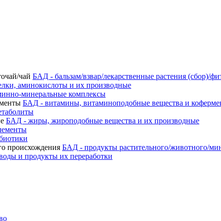
БАД - бальзам/взвар/лекарственные растения (сбор)/фи
елки, аминокислоты и их производные
минно-минеральные комплексы
БАД - витамины, витаминоподобные вещества и коферм
етаболиты
БАД - жиры, жироподобные вещества и их производные
лементы
ебиотики
БАД - продукты растительного/животного/ми
воды и продукты их переработки
во