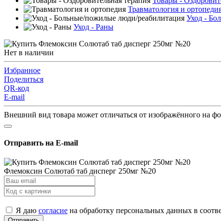
Товары - Оздоровит
Травматология и ортопеди
Уход - Бо
Уход - Раны
Нет в наличии
Избранное
Поделиться
QR-код
E-mail
Внешний вид товара может отличаться от изображённого на ф
Отправить на E-mail
Флемоксин Солютаб таб дисперг 250мг №20
Я даю
согласие
на обработку персональных данных в соотв
Отправить