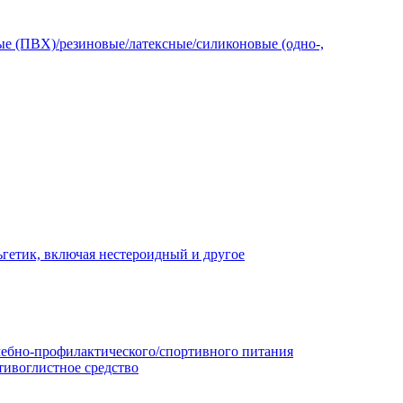
е (ПВХ)/резиновые/латексные/силиконовые (одно-,
гетик, включая нестероидный и другое
чебно-профилактического/спортивного питания
тивоглистное средство