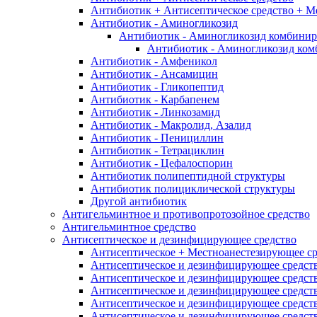
Антибиотик + Антисептическое средство + М
Антибиотик - Аминогликозид
Антибиотик - Аминогликозид комбини
Антибиотик - Аминогликозид ком
Антибиотик - Амфеникол
Антибиотик - Ансамицин
Антибиотик - Гликопептид
Антибиотик - Карбапенем
Антибиотик - Линкозамид
Антибиотик - Макролид, Азалид
Антибиотик - Пенициллин
Антибиотик - Тетрациклин
Антибиотик - Цефалоспорин
Антибиотик полипептидной структуры
Антибиотик полициклической структуры
Другой антибиотик
Антигельминтное и противопротозойное средство
Антигельминтное средство
Антисептическое и дезинфицирующее средство
Антисептическое + Местноанестезирующее ср
Антисептическое и дезинфицирующее средств
Антисептическое и дезинфицирующее средств
Антисептическое и дезинфицирующее средств
Антисептическое и дезинфицирующее средство
Антисептическое и дезинфицирующее средст