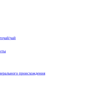
точай/чай
енты
нерального происхождения