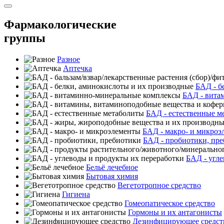
Фармакологические
группы
Разное
Аптечка
БАД - б
БАД - вита
БАД - естественные м
БАД - макро- и микроэ
БАД - пробиотики, пр
БАД - угле
Бельё лечебное
Бытовая химия
Вегетотропное средство
Гигиена
Гомеопатическое средство
Гормоны и их антагонисты
Дезинфицирующее средст