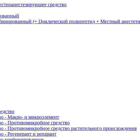
естноанестезирующее средство
рованный
бинированный (+ Циклический полипептид + Местный анестети
едство
о - Макро- и микроэлемент
о - Противомикробное средство
о - Противомикробное средство растительного происхождения
 - Регенерант и репарант
во комбинированное