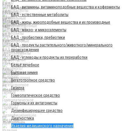
БАД - витамины, витаминоподобные вещества и коферменты
БАД - естественные метаболиты
БАД - жиры, жироподобные вещества и их производные
БАД - макро- и микроэлементы
БАД - пробиотики, пребиотики
БАД - продукты растительного/животного/минерального
происхождения
БАД - углеводы и продукты их переработки
Бельё лечебное
Бытовая химия
Вегетотропное средство
Гигиена
Гомеопатическое средство
Гормоны и их антагонисты
Дезинфицирующее средство
Диагностика
Изделия медицинского назначения