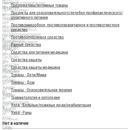
Презервативы/интимные товары
Продукты для оздоровительного/лечебно-профилактического/
спортивного питания
Противомикробное, противопаразитарное и противоглистное
средство
Противоопухолевое средство
Разные средства
Средства для питания медицина
Средства защиты
Средства защиты медицина
Товары - Дети/Мама
Товары - Дом
Товары - Оздоровительная терапия
Травматология и ортопедия
Уход - Больные/пожилые люди/реабилитация
Уход - Раны
Нет в наличии