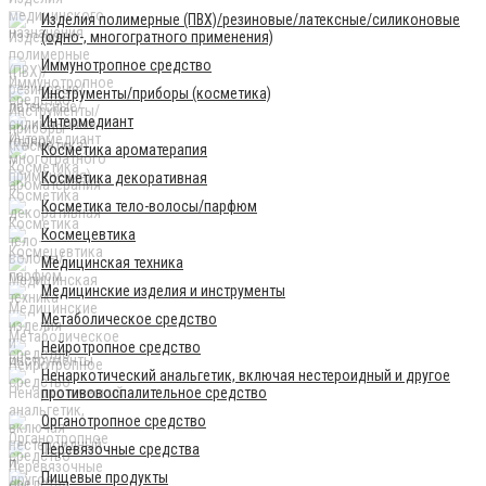
Изделия полимерные (ПВХ)/резиновые/латексные/силиконовые
(одно-, многогратного применения)
Иммунотропное средство
Инструменты/приборы (косметика)
Интермедиант
Косметика ароматерапия
Косметика декоративная
Косметика тело-волосы/парфюм
Космецевтика
Медицинская техника
Медицинские изделия и инструменты
Метаболическое средство
Нейротропное средство
Ненаркотический анальгетик, включая нестероидный и другое
противовоспалительное средство
Органотропное средство
Перевязочные средства
Пищевые продукты