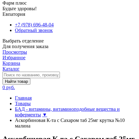
Фарм плюс
Будьте здоровы!
Евпатория
+7 (978) 696-48-04
Обратный звонок
Выбрать отделение
Для получения заказа
Просмотры
Избранное
Корзина
Каталог
Найти товар
0 руб.
Главная
Товары
БАД - витамины, витаминоподобные вещества и
коферменты
▼
Аскорбиновая К-та с Сахаром таб 25мг крутка №10
малина
Аскорбиновая К-та с Сахаром таб 25мг