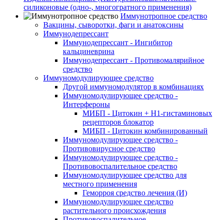
силиконовые (одно-, многогратного применения)
Иммунотропное средство
Вакцины, сыворотки, фаги и анатоксины
Иммунодепрессант
Иммунодепрессант - Ингибитор
кальциневрина
Иммунодепрессант - Противомалярийное
средство
Иммуномодулирующее средство
Другой иммуномодулятор в комбинациях
Иммуномодулирующее средство -
Интерфероны
МИБП - Цитокин + Н1-гистаминовых
рецепторов блокатор
МИБП - Цитокин комбинированный
Иммуномодулирующее средство -
Противовирусное средство
Иммуномодулирующее средство -
Противовоспалительное средство
Иммуномодулирующее средство для
местного применения
Геморроя средство лечения (И)
Иммуномодулирующее средство
растительного происхождения
Противовоспалительное