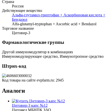
Страна
Россия
Действующее вещество
Альфа-глутамил-триптофан + Аскорбиновая кислота +
Бендазол
Alfa-glutamyl-tryptophan + Ascorbic acid + Bendazol
Торговое название
Цитовир-3
Фармакологические группы
Другой иммуномодулятор в комбинациях
Иммуномодулирующее средство, Иммунотропное средство
Штрих-код
Код товара на сайте evpfarm.ru:
2945
Аналоги
Цитовир-3 капс №12
Цитомед МБНПК ЗАО