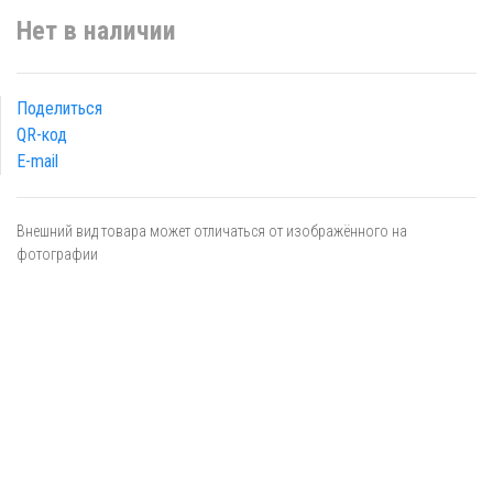
Нет в наличии
Поделиться
QR-код
E-mail
Внешний вид товара может отличаться от изображённого на
фотографии
Я даю
согласие
на обработку персональных данных в
соответствии с
политикой обработки персональных данных