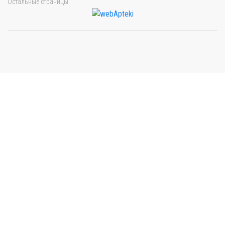
Остальные страницы
Мы будем показывать аптеки для вашего города
Выбор отделения для получения заказа
Рынок Универсам
г. Евпатория, пр. Победы 59В
Выбрать
с. Уютное
Сакский р-н, с. Уютное, ул. Евпаторийская 4А
Выбрать